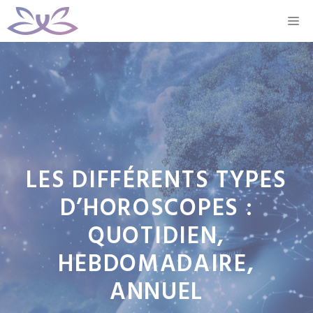
Aller
M
au
contenu
LES DIFFÉRENTS TYPES
D’HOROSCOPES :
QUOTIDIEN,
HEBDOMADAIRE,
ANNUEL