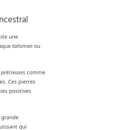
ncestral
site une
haque
talisman
ou
 précieuses
comme
es. Ces pierres
ies positives
e grande
uissant qui