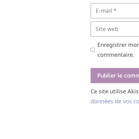
E-
mail
Site
web
Enregistrer mo
commentaire.
Ce site utilise Ak
données de vos co