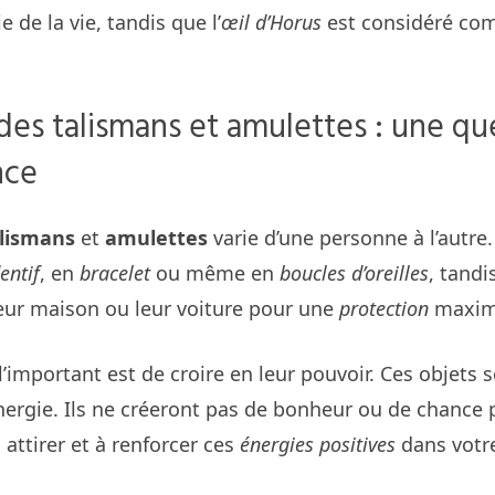
e de la vie, tandis que l’
œil d’Horus
est considéré co
n des talismans et amulettes : une qu
nce
lismans
et
amulettes
varie d’une personne à l’autre.
entif
, en
bracelet
ou même en
boucles d’oreilles
, tandi
eur maison ou leur voiture pour une
protection
maxim
 l’important est de croire en leur pouvoir. Ces objets s
énergie. Ils ne créeront pas de bonheur ou de chanc
 attirer et à renforcer ces
énergies positives
dans votre