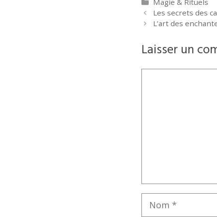
Catégories
Magie & Rituels
Les secrets des ca
L’art des enchan
Laisser un co
Commentaire
Nom