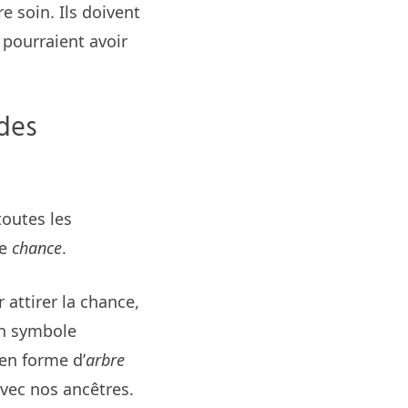
e soin. Ils doivent
 pourraient avoir
 des
toutes les
de
chance
.
 attirer la chance,
un symbole
en forme d’
arbre
avec nos ancêtres.