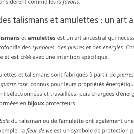
 considèrent comme leurs
favoris
.
des talismans et amulettes : un art a
lismans
et
amulettes
est un art ancestral qui néces
rofondie des
symboles
, des
pierres
et des
énergies
. C
 et est créé avec une intention spécifique.
lettes et talismans sont fabriqués à partir de
pierres
e
quartz rose
, connus pour leurs propriétés énergétiqu
 sélectionnées et travaillées, puis chargées d’énerg
sformées en
bijoux
protecteurs.
bole
du talisman ou de l’amulette ont également un
xemple, la
fleur de vie
est un symbole de protection p