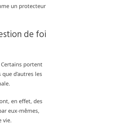
mme un protecteur
estion de foi
 Certains portent
s que d’autres les
ale.
ont, en effet, des
e par eux-mêmes,
 vie.