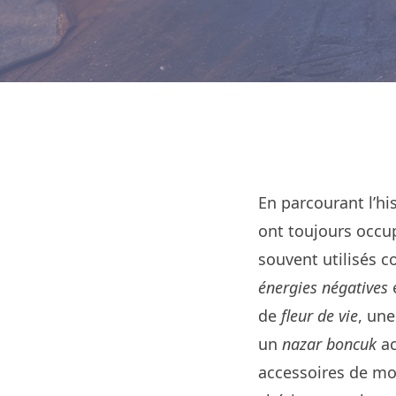
En parcourant l’h
ont toujours occu
souvent utilisés c
énergies négatives
e
de
fleur de vie
, un
un
nazar boncuk
ac
accessoires de mod