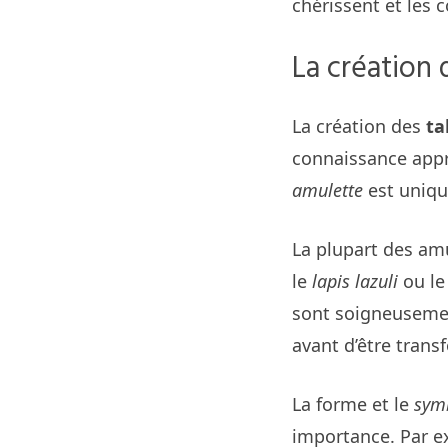
chérissent et les
La création 
La création des
ta
connaissance app
amulette
est unique
La plupart des amu
le
lapis lazuli
ou l
sont soigneusement
avant d’être tran
La forme et le
sym
importance. Par e