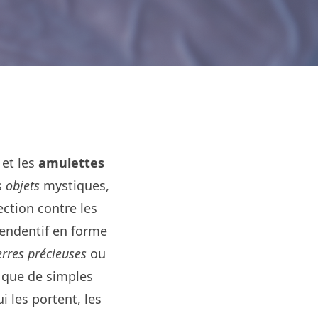
et les
amulettes
s
objets
mystiques,
ction contre les
pendentif en forme
erres précieuses
ou
 que de simples
i les portent, les