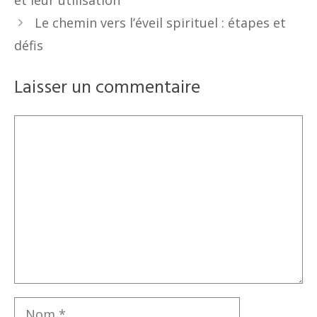
et leur utilisation
Le chemin vers l’éveil spirituel : étapes et
défis
Laisser un commentaire
Commentaire
Nom