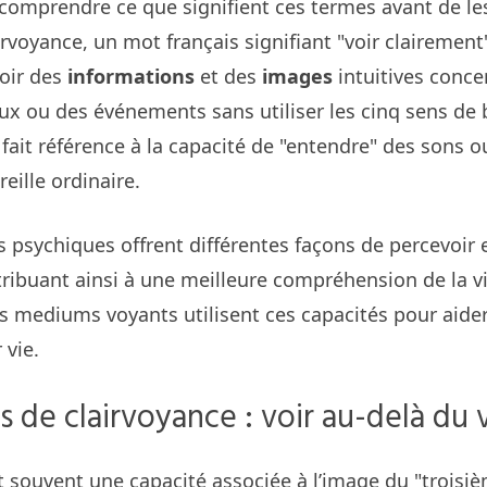
e comprendre ce que signifient ces termes avant de le
irvoyance, un mot français signifiant "voir clairement
voir des
informations
et des
images
intuitives conce
ux ou des événements sans utiliser les cinq sens de 
e fait référence à la capacité de "entendre" des sons o
reille ordinaire.
 psychiques offrent différentes façons de percevoir et
ribuant ainsi à une meilleure compréhension de la vie
es mediums voyants utilisent ces capacités pour aider
 vie.
s de clairvoyance : voir au-delà du v
t souvent une capacité associée à l’image du "troisiè