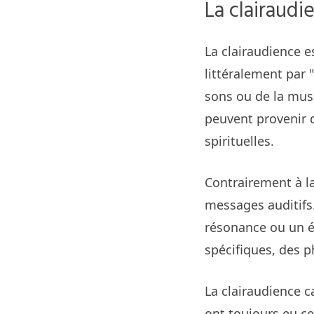
La clairaudi
La clairaudience e
littéralement par 
sons ou de la musi
peuvent provenir d
spirituelles.
Contrairement à la
messages auditifs
résonance ou un é
spécifiques, des 
La clairaudience c
ont toujours eu ce