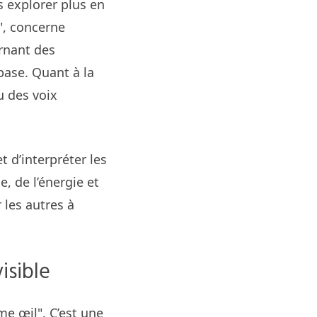
s explorer plus en
", concerne
rnant des
base. Quant à la
u des voix
 d’interpréter les
, de l’énergie et
 les autres à
isible
me œil". C’est une