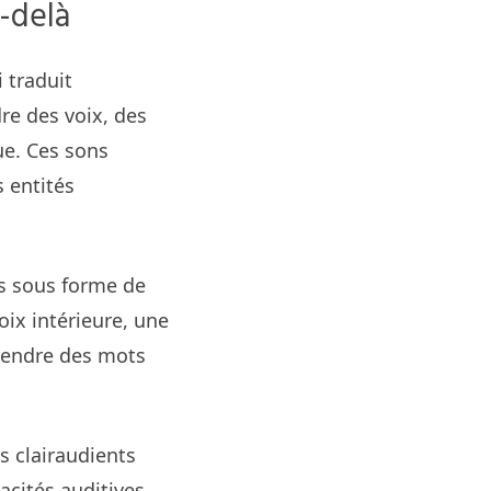
u-delà
 traduit
re des voix, des
ue. Ces sons
s entités
ns sous forme de
ix intérieure, une
ntendre des mots
s clairaudients
acités auditives