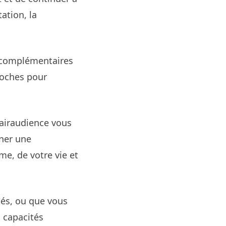
ation, la
s complémentaires
roches pour
lairaudience vous
ner une
e, de votre vie et
tés, ou que vous
 capacités