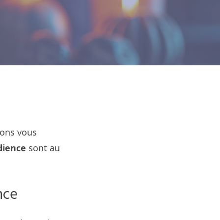
lons vous
dience
sont au
nce