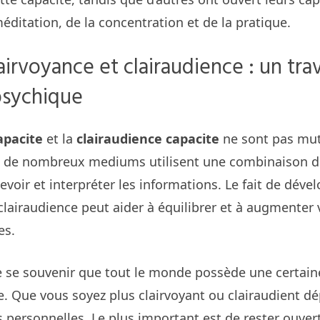
méditation, de la concentration et de la pratique.
airvoyance et clairaudience : un trav
psychique
apacite
et la
clairaudience capacite
ne sont pas mu
it, de nombreux mediums utilisent une combinaison 
evoir et interpréter les informations. Le fait de dével
 clairaudience peut aider à équilibrer et à augmenter
es.
de se souvenir que tout le monde possède une certai
e. Que vous soyez plus clairvoyant ou clairaudient d
 personnelles. Le plus important est de rester ouvert