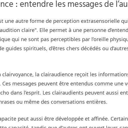
ence : entendre les messages de l’a
st une autre forme de perception extrasensorielle qui
"audition claire". Elle permet à une personne d’entend
que qui ne sont pas perceptibles par l’oreille physiq
e guides spirituels, d’êtres chers décédés ou d’autre
 clairvoyance, la clairaudience reçoit les informatio
. Ces messages peuvent être entendus comme une vo
cho dans l’esprit. Les clairaudients peuvent aussi e
phrases ou même des conversations entières.
apacite peut aussi être développée et affinée. Certain
tte capacité, tandis que d’autres ont ouvert leurs cap