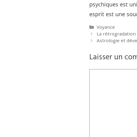
psychiques est uni
esprit est une sou
Catégories
Voyance
La rétrogradation 
Astrologie et dév
Laisser un co
Commentaire