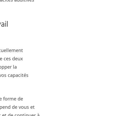
ail
tuellement
de ces deux
opper la
 vos capacités
ne forme de
épend de vous et
 et de continuer à